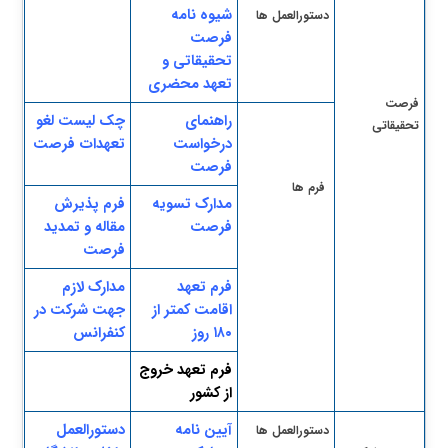
شیوه نامه
دستورالعمل ها
فرصت
تحقیقات
ی
و
تعهد محضری
​فرصت
​راهنمای
چک لیست لغو
تحقیقاتی
درخواست
تعهدات فرصت
فرصت
​​ ​​ ​
فرم ها
مدارک تسویه
فرم پذیرش
فرصت
مقاله و تمدید
فرصت
فرم تعهد
مدارک لازم
اقامت کمتر از
جهت شرکت در
۱۸۰ روز
کنفران
س
فرم تعهد خروج
از کشور
آیین نامه
دستورالعمل
د
ستورالعمل ها