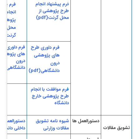
ف
رم پیشنهاد انجام
فرم پیشن
طرح پژوهشی از
انجام طر
محل گرنت(pdf)
پژوهشی ا
محل
گرنت(doc)
فرم داوری طر
فرم داوری طرح
های پژوهشی
های پژوهشی
درون
درون
دانشگاهی(doc
دانشگاهی(pdf)
ف
رم موافقت با انجام
طرح پژوهشی خارج
دانشگاه
​دستورالعمل ها
شیوه نامه تشویق
دستورالعمل
ت
شویق مقالات
مقالات وزارتی
داخلی دانشگاه