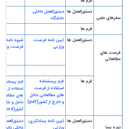
​فرم ها
​دستورالعمل ها
د
ستورالعمل داخلی
سفرهای علمی
دانشگ
اه
​فرم ها
​دستورالعمل
ها
​آ
یین نامه فرصت،
شی
وه نامه
وزارتی
فرصت، وزارت
ف
رصت های
مطالعاتی
​ ​​
​فرم ها
فرم پرسشنامه
فرم پرسشنامه
استفاده از فرصت
استفاده از فر
های مطالعاتی داخل
های مطالعاتی
و خارج از کشور
(pdf)
داخل و خارج ا
کشور
(word)
​دستورالعمل
ها
آیین نامه پسادکتری،
دستورالعمل
دوره پسا
وزارتی
داخلی دانشگاه